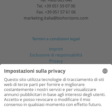
Tel.
+39 051 59 07 00
Fax. +39 051 57 61 06
marketing.italia@biohorizons.com
Termini e condizioni legali
Imprint
Esclusione di responsabilità
Privacy
Social Media