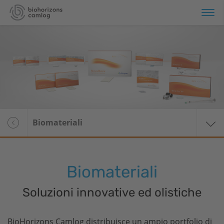
rtfolio
Panoramica
rmazione
Sistemi implantari
rvizi
Biomateriali
Biomateriali
i siamo
Biomateriali
Soluzioni innovative ed olistiche
BioHorizons
Camlog distribuisce un ampio portfolio di