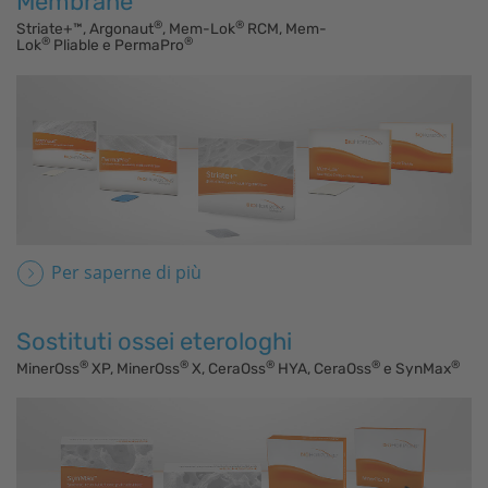
Membrane
®
®
Striate+™, Argonaut
, Mem-Lok
RCM, Mem-
®
®
Lok
Pliable e PermaPro
Per saperne di più
Sostituti ossei eterologhi
®
®
®
®
®
MinerOss
XP, MinerOss
X, CeraOss
HYA, CeraOss
e SynMax