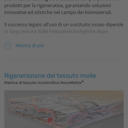
prodotti per la rigenerativa, garantendo soluzioni
innovative ed olistiche nel campo dei biomateriali.
Il successo legato all’uso di un sostituito osseo dipende
in larga misura dalle interazioni biologiche dopo
l’inserimento dell’impianto. Parallelamente alla
progressione dell’osteoformazione intervengono
Mostra di più
svariati fenomeni cellulari e attività biologiche. Molti di
questi sono influenzati dalle caratteristiche
topografiche del materiale innestato.
Rigenerazione del tessuto molle
®
Matrice di tessuto ricostruttivo NovoMatrix