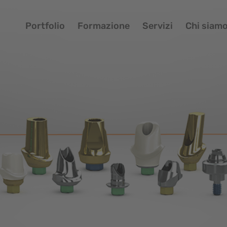
Portfolio
Formazione
Servizi
Chi siam
Portfolio
Pa
Formazione
Si
Servizi
Bi
Chi siamo