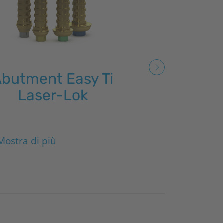
butment Easy Ti
Abutment p
Laser-Lok
in ti
Mostra di più
Mostra di più