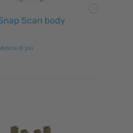
Snap Scan body
Tibase in
Mostra di più
Mostra di più