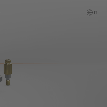
o
IT
noramica
stemi implantari
Panoramica
omateriali
Tapered Pro
Tapered Pro Conical
Tapered Short
Tapered 3.0
Tapered PTG
CAMLOG