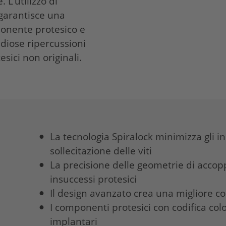
 L’utilizzo di
garantisce una
ponente protesico e
ndiose ripercussioni
sici non originali.
La tecnologia Spiralock minimizza gli 
sollecitazione delle viti
La precisione delle geometrie di accopp
insuccessi protesici
Il design avanzato crea una migliore c
I componenti protesici con codifica co
implantari