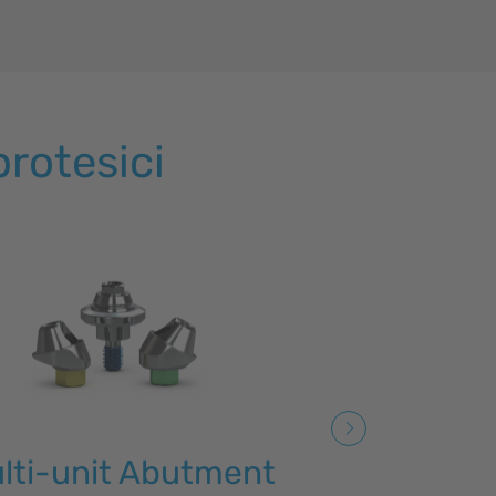
rotesici
lti-unit Abutment
OD Se