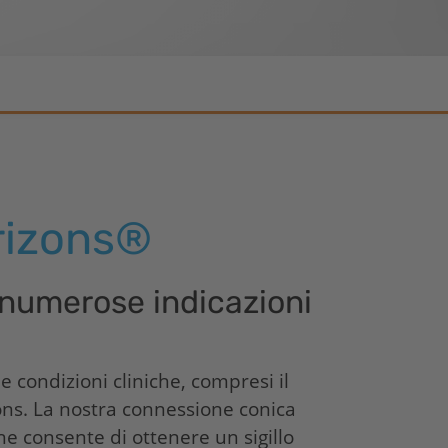
CONELOG
CERALOG
iSy
izons
®
numerose indicazioni
condizioni cliniche, compresi il
ions. La nostra connessione conica
he consente di ottenere un sigillo