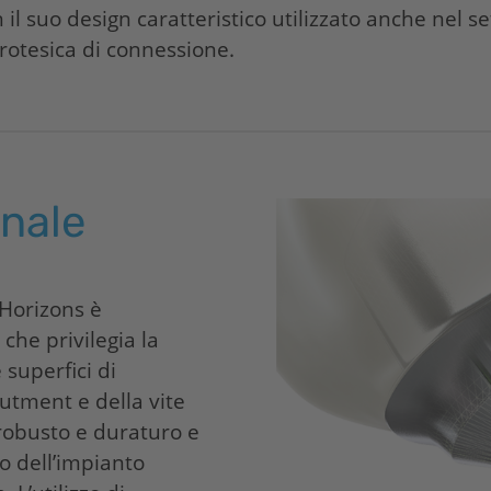
n il suo design caratteristico utilizzato anche nel 
rotesica di connessione.
inale
Horizons
è
che privilegia la
e superfici di
utment e della vite
robusto e duraturo e
no dell’impianto