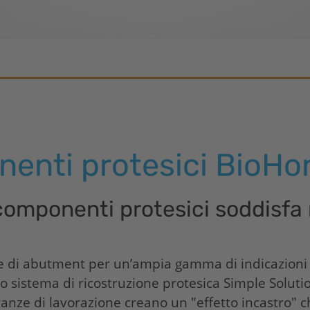
enti protesici
BioHor
omponenti protesici soddisfa 
e di abutment per un’ampia gamma di indicazioni e 
co sistema di ricostruzione protesica Simple Solut
anze di lavorazione creano un "effetto incastro" c