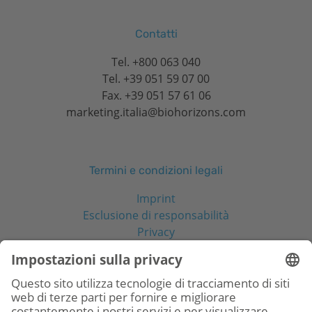
Contatti
Tel.
+800 063 040
Tel.
+39 051 59 07 00
Fax. +39 051 57 61 06
marketing.italia@biohorizons.com
Termini e condizioni legali
Imprint
Esclusione di responsabilità
Privacy
Social Media