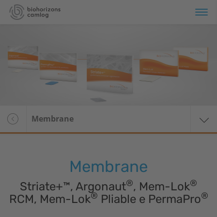
noramica
stemi implantari
omateriali
Panoramica
Membrane
Rigenerazione del
tessuto molle
Sostituti ossei eterologhi
Membrane
Membrane
®
®
Striate+™, Argonaut
, Mem-Lok
®
®
RCM, Mem-Lok
Pliable e PermaPro
Emostatici per ferite