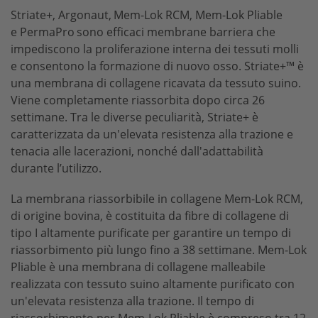
dev-os
Striate+, Argonaut,
Mem-Lok RCM, Mem-Lok Pliable
e PermaPro
sono efficaci membrane barriera che
Bone Scraper
impediscono la proliferazione interna dei tessuti molli
e consentono la formazione di nuovo osso. Striate+™ è
una membrana di collagene ricavata da tessuto suino.
Viene completamente riassorbita dopo circa 26
settimane. Tra le diverse peculiarità, Striate+ è
caratterizzata da un'elevata resistenza alla trazione e
tenacia alle lacerazioni, nonché dall'adattabilità
durante l’utilizzo.
La membrana riassorbibile in collagene Mem-Lok RCM,
di origine bovina, è costituita da fibre di collagene di
tipo I altamente purificate per garantire un tempo di
riassorbimento più lungo fino a 38 settimane. Mem-Lok
Pliable è una membrana di collagene malleabile
realizzata con tessuto suino altamente purificato con
un'elevata resistenza alla trazione. Il tempo di
riassorbimento per Mem-Lok Pliable è compreso tra 12