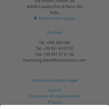
Via Ettore Cristoni, 88
40033 Casalecchio di Reno, BO
Italia
Mostra sulla mappa
Contatti
Tel.
+800 063 040
Tel.
+39 051 59 07 00
Fax. +39 051 57 61 06
marketing.italia@biohorizons.com
Termini e condizioni legali
Imprint
Esclusione di responsabilità
Privacy