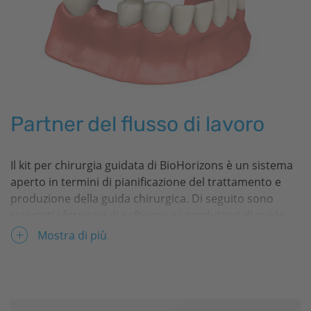
Partner del flusso di lavoro
Il kit per chirurgia guidata di
BioHorizons
è un sistema
aperto in termini di pianificazione del trattamento e
produzione della guida chirurgica. Di seguito sono
riportati i fornitori di software e i produttori di guide
chirurgiche cui
BioHorizons
ha messo a disposizione
Mostra di più
cilindri master, protocolli di fresaggio e proprie librerie
stl per la progettazione e la produzione delle guide. Per
informazioni riguardo al flusso di lavoro e agli ordini,
contattare il fabbricante della guida o il fornitore del