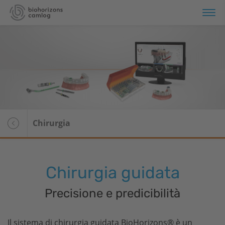
noramica
stemi implantari
Panoramica
omateriali
Tapered Pro
Chirurgia
Tapered Pro Conical
Tapered Short
Chirurgia guidata
Tapered 3.0
Precisione e predicibilità
Tapered PTG
CAMLOG
Il sistema di chirurgia guidata
BioHorizons
® è un