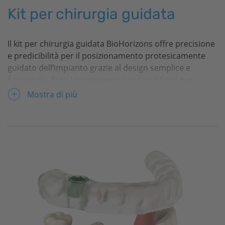
Kit per chirurgia guidata
Il kit per chirurgia guidata
BioHorizons
offre precisione
e predicibilità per il posizionamento protesicamente
guidato dell’impianto grazie al design semplice e
funzionale. Tutti i componenti sono codificati per
colore, ovviando alle difficoltà riscontrabili con altri
Mostra di più
sistemi, e offrono ai nostri clienti la possibilità di un
posizionamento implantare predicibile per risultati
estetici ottimali. Il kit di chirurgia guidata può essere
utilizzato per il posizionamento di impianti Tapered
Internal, Tapered Plus, Tapered 3.0 e Tapered Tissue
Level di qualsiasi diametro, da 3,0 mm a 5,8 mm*.
Per saperne di più