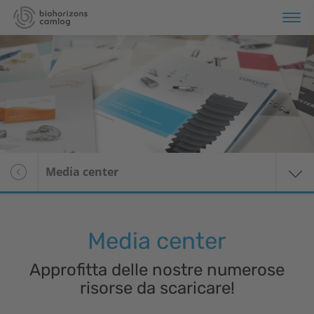
rtfolio
rmazione
rvizi
Panoramica
Media center
i siamo
Media center
Stampa
Media center
Approfitta delle nostre numerose
risorse da scaricare!