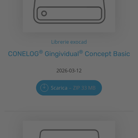
Librerie exocad
®
®
CONELOG
Gingividual
Concept Basic
2026-03-12
Scarica
ZIP 33 MB