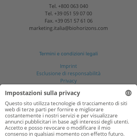
Tel.
+800 063 040
Tel.
+39 051 59 07 00
Fax. +39 051 57 61 06
marketing.italia@biohorizons.com
Termini e condizioni legali
Imprint
Esclusione di responsabilità
Privacy
Social Media