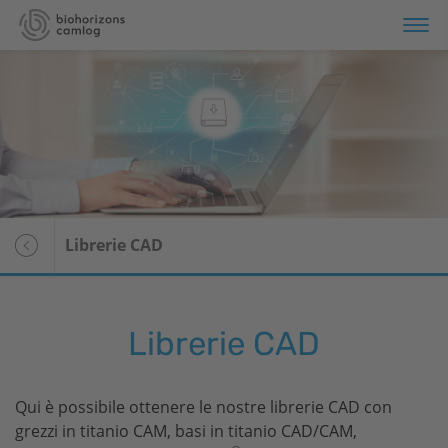
rtfolio
rmazione
rvizi
Panoramica
Librerie CAD
i siamo
Media center
Stampa
Librerie CAD
Qui è possibile ottenere le nostre librerie CAD con
grezzi in titanio CAM, basi in titanio CAD/CAM,