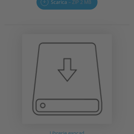
Scarica
ZIP 2 MB
Librerie exocad