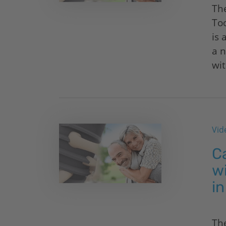
The
Too
is 
a n
wit
Vid
Ca
wi
in
The