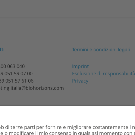
ti
Termini e condizioni legali
800 063 040
Imprint
9 051 59 07 00
Esclusione di responsabilit
39 051 57 61 06
Privacy
ting.italia@biohorizons.com