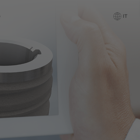
o
IT
rtfolio
rmazione
rvizi
Panoramica
i siamo
Media center
Stampa