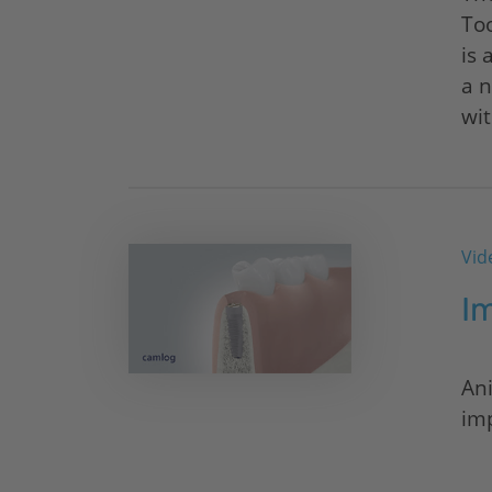
Too
is 
a n
wit
Vid
Im
Ani
im