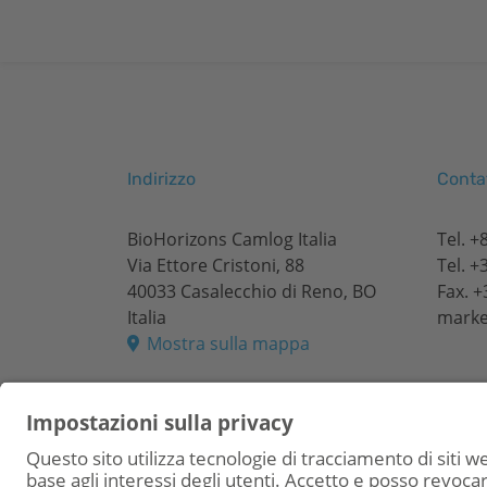
Indirizzo
Contat
BioHorizons Camlog Italia
Tel.
+
Via Ettore Cristoni, 88
Tel.
+3
40033 Casalecchio di Reno, BO
Fax. +
Italia
marke
Mostra sulla mappa
© 2026
BioHorizons
Camlog Italia