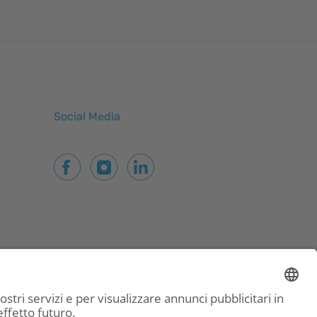
Social Media
à