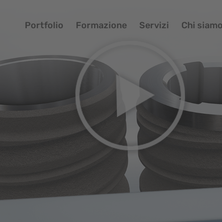
Portfolio
Formazione
Servizi
Chi siam
Po
Fo
Se
Ch